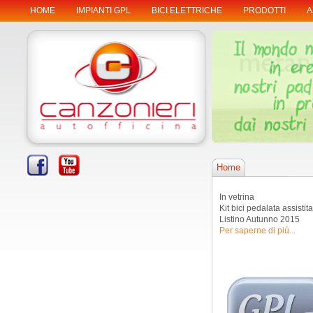
HOME
IMPIANTI GPL
BICI ELETTRICHE
PRODOTTI
A
Home
In vetrina
Kit bici pedalata assistita
Listino Autunno 2015
Per saperne di più...