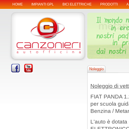
HOME
IMPIANTI GPL
BICI ELETTRICHE
PRODOTTI
A
Noleggio
Noleggio di vett
FIAT PANDA 1.2
per scuola guid
Benzina / Meta
L'auto è dotat
ELETTRONICO